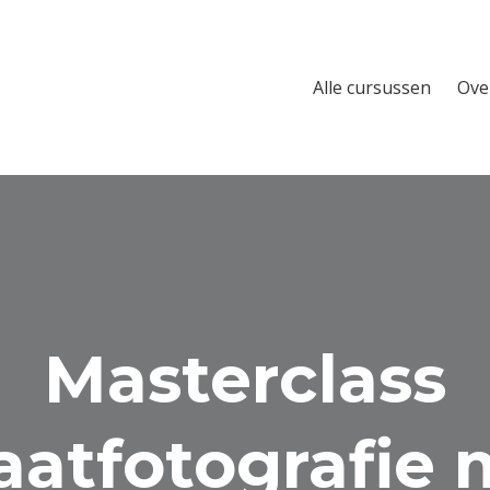
Alle cursussen
Ove
Masterclass
raatfotografie 