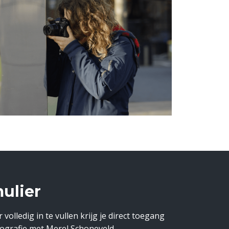
ulier
olledig in te vullen krijg je direct toegang
tografie met Merel Schoneveld