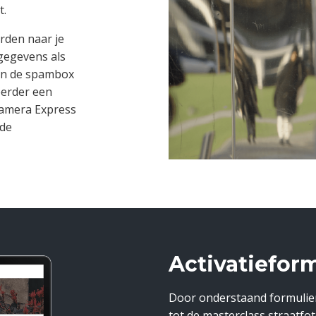
t.
rden naar je
 gegevens als
in de spambox
eerder een
Kamera Express
fde
Activatieform
Door onderstaand formulier v
tot de masterclass straatfo