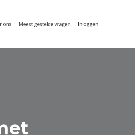
r ons
Meest gestelde vragen
Inloggen
met