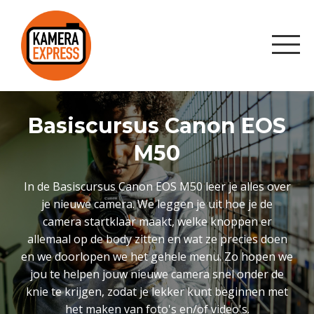
Basiscursus Canon EOS
M50
In de Basiscursus Canon EOS M50 leer je alles over
je nieuwe camera. We leggen je uit hoe je de
camera startklaar maakt, welke knoppen er
allemaal op de body zitten en wat ze precies doen
en we doorlopen we het gehele menu. Zo hopen we
jou te helpen jouw nieuwe camera snel onder de
knie te krijgen, zodat je lekker kunt beginnen met
het maken van foto's en/of video's.